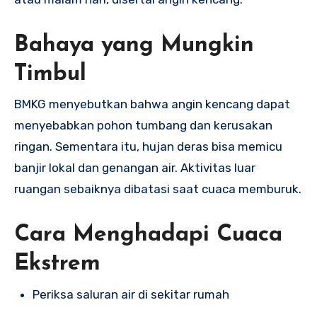
Bahaya yang Mungkin
Timbul
BMKG menyebutkan bahwa angin kencang dapat
menyebabkan pohon tumbang dan kerusakan
ringan. Sementara itu, hujan deras bisa memicu
banjir lokal dan genangan air. Aktivitas luar
ruangan sebaiknya dibatasi saat cuaca memburuk.
Cara Menghadapi Cuaca
Ekstrem
Periksa saluran air di sekitar rumah