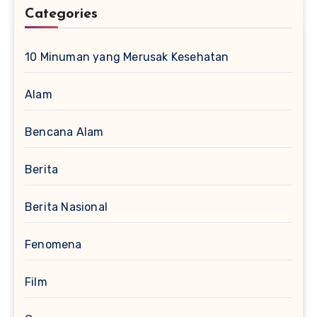
Categories
10 Minuman yang Merusak Kesehatan
Alam
Bencana Alam
Berita
Berita Nasional
Fenomena
Film