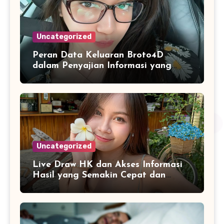
Uncategorized
Peran Data Keluaran Broto4D
dalam Penyajian Informasi yang
Konsisten
Uncategorized
Live Draw HK dan Akses Informasi
Hasil yang Semakin Cepat dan
Praktis