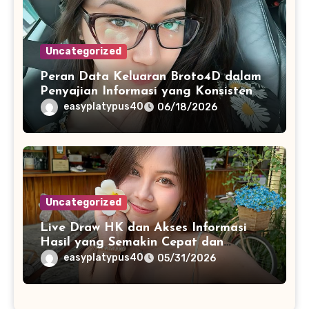
Uncategorized
Peran Data Keluaran Broto4D dalam
Penyajian Informasi yang Konsisten
easyplatypus40
06/18/2026
Uncategorized
Live Draw HK dan Akses Informasi
Hasil yang Semakin Cepat dan
Praktis
easyplatypus40
05/31/2026