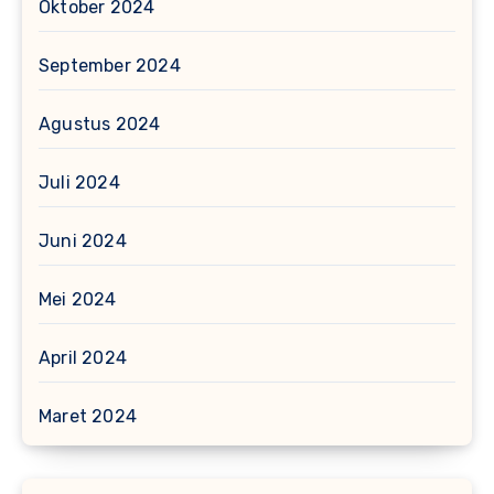
Oktober 2024
September 2024
Agustus 2024
Juli 2024
Juni 2024
Mei 2024
April 2024
Maret 2024