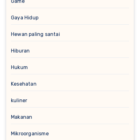
Game
Gaya Hidup
Hewan paling santai
Hiburan
Hukum
Kesehatan
kuliner
Makanan
Mikroorganisme