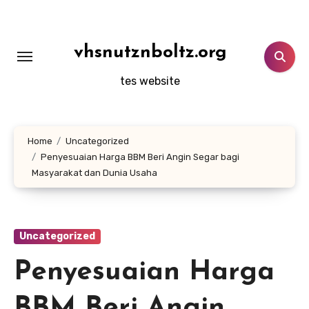
Lewati
ke
konten
vhsnutznboltz.org
tes website
Home
Uncategorized
Penyesuaian Harga BBM Beri Angin Segar bagi
Masyarakat dan Dunia Usaha
Uncategorized
Penyesuaian Harga
BBM Beri Angin