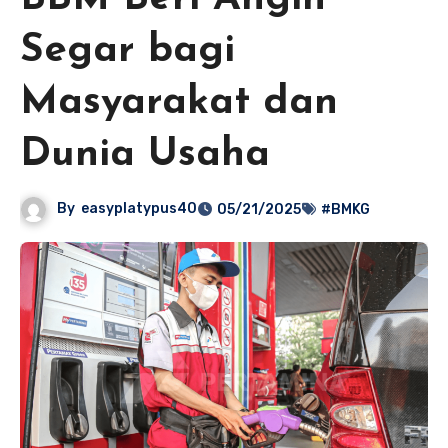
Segar bagi
Masyarakat dan
Dunia Usaha
By
easyplatypus40
05/21/2025
#BMKG