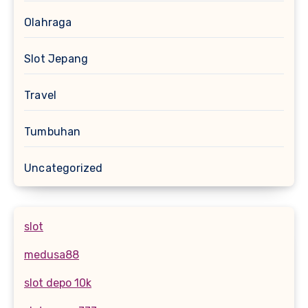
Olahraga
Slot Jepang
Travel
Tumbuhan
Uncategorized
slot
medusa88
slot depo 10k