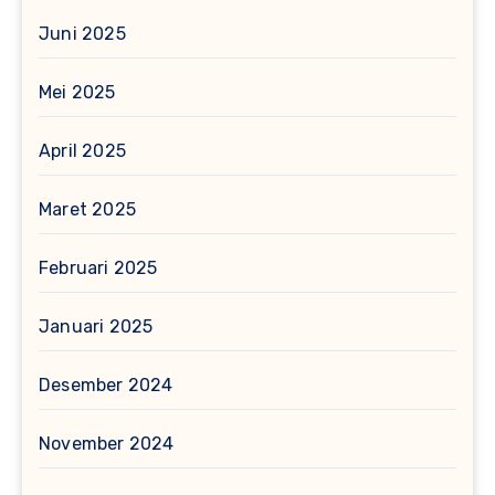
Juni 2025
Mei 2025
April 2025
Maret 2025
Februari 2025
Januari 2025
Desember 2024
November 2024