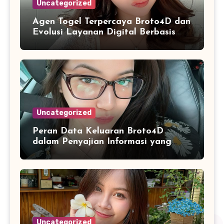
Uncategorized
Agen Togel Terpercaya Broto4D dan
Evolusi Layanan Digital Berbasis
Pengguna
Uncategorized
Peran Data Keluaran Broto4D
dalam Penyajian Informasi yang
Konsisten
Uncategorized