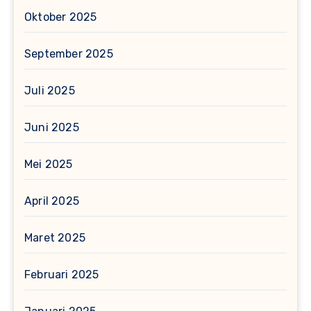
Oktober 2025
September 2025
Juli 2025
Juni 2025
Mei 2025
April 2025
Maret 2025
Februari 2025