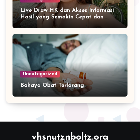
Live Draw HK dan Akses Informasi
Hasil yang Semakin Cepat dan
Praktis
Uncategorized
Bahaya Obat Terlarang
vhsnutznboltz.org