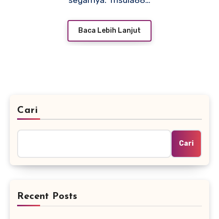
segarnya. Trisula88…
Baca Lebih Lanjut
Cari
Cari
Recent Posts