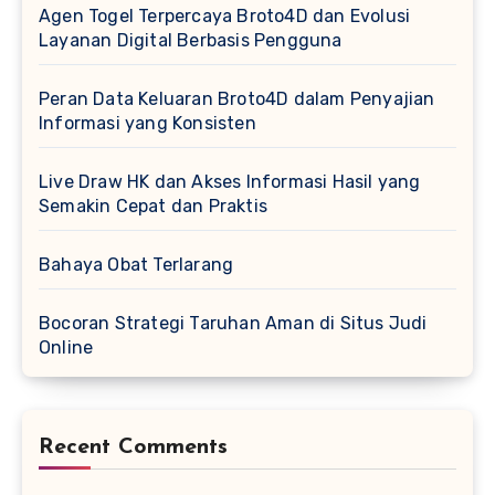
Agen Togel Terpercaya Broto4D dan Evolusi
Layanan Digital Berbasis Pengguna
Peran Data Keluaran Broto4D dalam Penyajian
Informasi yang Konsisten
Live Draw HK dan Akses Informasi Hasil yang
Semakin Cepat dan Praktis
Bahaya Obat Terlarang
Bocoran Strategi Taruhan Aman di Situs Judi
Online
Recent Comments