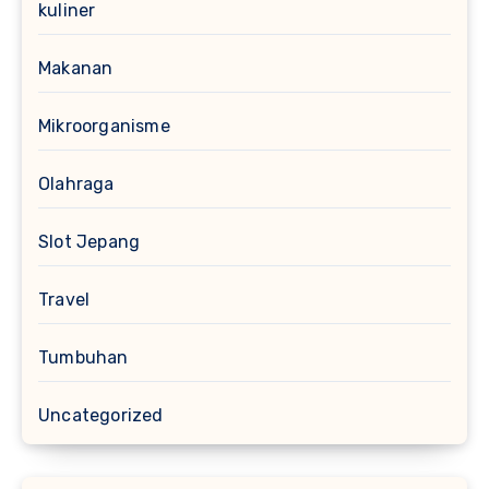
kuliner
Makanan
Mikroorganisme
Olahraga
Slot Jepang
Travel
Tumbuhan
Uncategorized