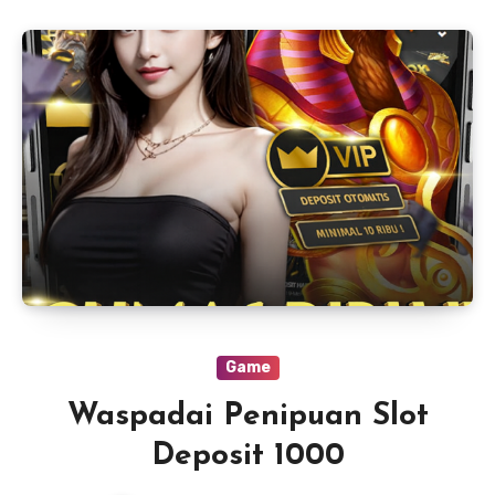
Game
Waspadai Penipuan Slot
Deposit 1000