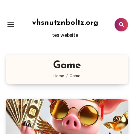
Lewati
ke
konten
vhsnutznboltz.org
tes website
Game
Home
Game