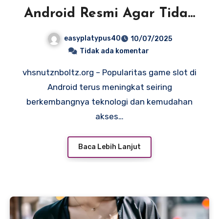
Android Resmi Agar Tidak
Tertipu Aplikasi Palsu
easyplatypus40
10/07/2025
Tidak ada komentar
vhsnutznboltz.org – Popularitas game slot di
Android terus meningkat seiring
berkembangnya teknologi dan kemudahan
akses…
Baca Lebih Lanjut