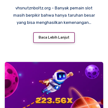
vhsnutznboltz.org – Banyak pemain slot
masih berpikir bahwa hanya taruhan besar
yang bisa menghasilkan kemenangan…
Baca Lebih Lanjut