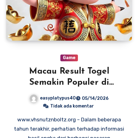
Game
Macau Result Togel
Semakin Populer di
Kalangan Penggemar Toto
easyplatypus40
05/14/2026
Macau Togel Hari Ini
Tidak ada komentar
www.vhsnutznboltz.org – Dalam beberapa
tahun terakhir, perhatian terhadap informasi