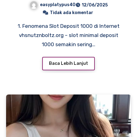
easyplatypus40
12/06/2025
Tidak ada komentar
1. Fenomena Slot Deposit 1000 di Internet
vhsnutznboltz.org – slot minimal deposit
1000 semakin sering…
Baca Lebih Lanjut