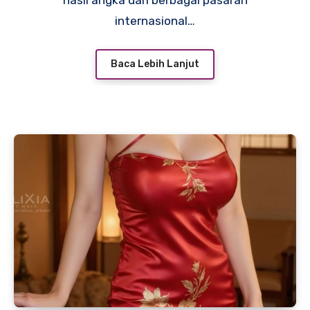
hasil angka dari berbagai pasaran
internasional…
Baca Lebih Lanjut