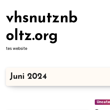
Lewati
ke
vhsnutznb
konten
oltz.org
tes website
Juni 2024
Uncate