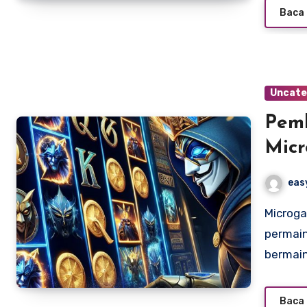
Baca 
Uncate
Pemb
Micr
Bar
eas
Microgaming terus berinovasi dan memperkenalkan
permain
bermain
Baca 