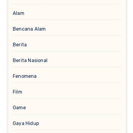
Alam
Bencana Alam
Berita
Berita Nasional
Fenomena
Film
Game
Gaya Hidup