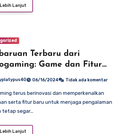
Lebih Lanjut
gorized
aruan Terbaru dari
ogaming: Game dan Fitur
u 2024
yplatypus40
06/16/2024
Tidak ada komentar
an serta fitur baru untuk menjaga pengalaman
 tetap segar…
Lebih Lanjut