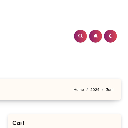
Home
2024
Juni
Cari