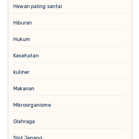
Hewan paling santai
Hiburan
Hukum
Kesehatan
kuliner
Makanan
Mikroorganisme
Olahraga
Slot Jepang