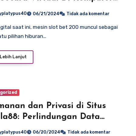
eka
yplatypus40
06/21/2024
Tidak ada komentar
atu pilihan hiburan…
Lebih Lanjut
gorized
anan dan Privasi di Situs
ula88: Perlindungan Data
ain
yplatypus40
06/20/2024
Tidak ada komentar