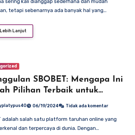
an, tetapi sebenarnya ada banyak hal yang…
Lebih Lanjut
gorized
nggulan SBOBET: Mengapa Ini
ah Pilihan Terbaik untuk
han Online
yplatypus40
06/19/2024
Tidak ada komentar
terkenal dan terpercaya di dunia. Dengan…