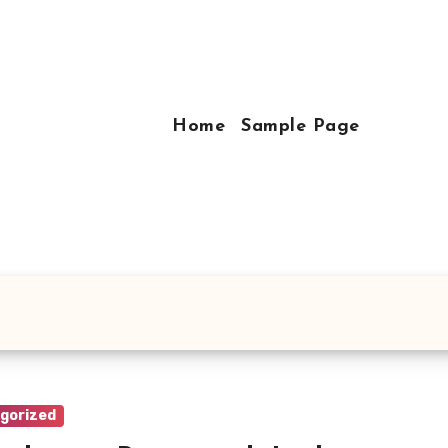
Home
Sample Page
gorized