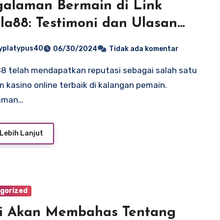
alaman Bermain di Link
ula88: Testimoni dan Ulasan
gguna
yplatypus40
06/30/2024
Tidak ada komentar
m kasino online terbaik di kalangan pemain.
aman…
Lebih Lanjut
gorized
i Akan Membahas Tentang