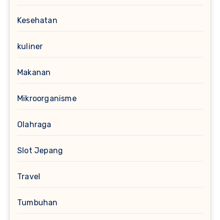
Kesehatan
kuliner
Makanan
Mikroorganisme
Olahraga
Slot Jepang
Travel
Tumbuhan