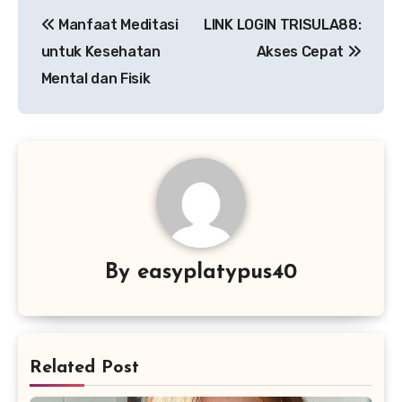
Navigasi
Manfaat Meditasi
LINK LOGIN TRISULA88:
pos
untuk Kesehatan
Akses Cepat
Mental dan Fisik
By
easyplatypus40
Related Post