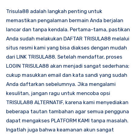
Trisula88 adalah langkah penting untuk
memastikan pengalaman bermain Anda berjalan
lancar dan tanpa kendala. Pertama-tama, pastikan
Anda sudah melakukan DAFTAR TRISULA88 melalui
situs resmi kami yang bisa diakses dengan mudah
dari LINK TRISULA88. Setelah mendaftar, proses
LOGIN TRISULA88 akan menjadi sangat sederhana;
cukup masukkan email dan kata sandi yang sudah
Anda daftarkan sebelumnya. Jika mengalami
kesulitan, jangan ragu untuk mencoba opsi
TRISULA88 ALTERNATIF, karena kami menyediakan
beberapa tautan tambahan agar semua pengguna
dapat mengakses PLATFORM KAMI tanpa masalah.
Ingatlah juga bahwa keamanan akun sangat