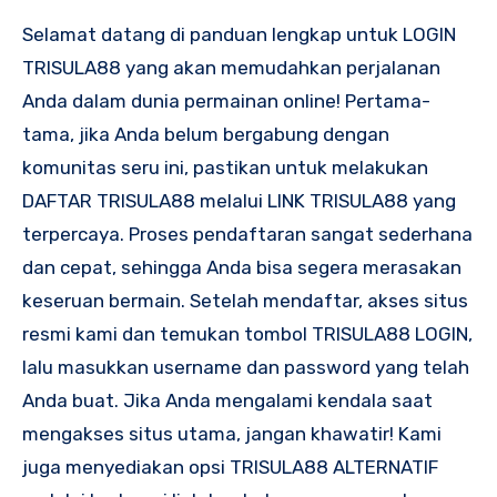
Selamat datang di panduan lengkap untuk LOGIN
TRISULA88 yang akan memudahkan perjalanan
Anda dalam dunia permainan online! Pertama-
tama, jika Anda belum bergabung dengan
komunitas seru ini, pastikan untuk melakukan
DAFTAR TRISULA88 melalui LINK TRISULA88 yang
terpercaya. Proses pendaftaran sangat sederhana
dan cepat, sehingga Anda bisa segera merasakan
keseruan bermain. Setelah mendaftar, akses situs
resmi kami dan temukan tombol TRISULA88 LOGIN,
lalu masukkan username dan password yang telah
Anda buat. Jika Anda mengalami kendala saat
mengakses situs utama, jangan khawatir! Kami
juga menyediakan opsi TRISULA88 ALTERNATIF