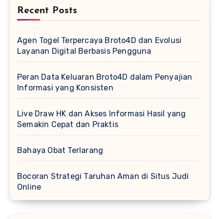
Recent Posts
Agen Togel Terpercaya Broto4D dan Evolusi
Layanan Digital Berbasis Pengguna
Peran Data Keluaran Broto4D dalam Penyajian
Informasi yang Konsisten
Live Draw HK dan Akses Informasi Hasil yang
Semakin Cepat dan Praktis
Bahaya Obat Terlarang
Bocoran Strategi Taruhan Aman di Situs Judi
Online