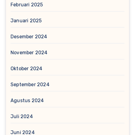
Februari 2025
Januari 2025
Desember 2024
November 2024
Oktober 2024
September 2024
Agustus 2024
Juli 2024
Juni 2024