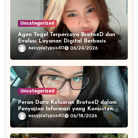
Uncategorized
Agen Togel Terpercaya Broto4D dan
Evolusi Layanan Digital Berbasis
Pengguna
easyplatypus40
06/24/2026
Uncategorized
Peran Data Keluaran Broto4D dalam
Penyajian Informasi yang Konsisten
easyplatypus40
06/18/2026