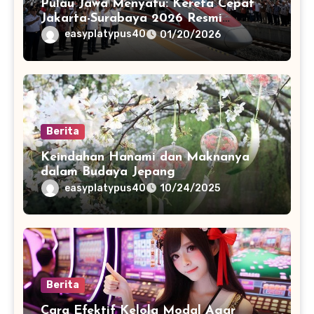
Pulau Jawa Menyatu: Kereta Cepat
Jakarta-Surabaya 2026 Resmi
Beroperasi
easyplatypus40
01/20/2026
Berita
Keindahan Hanami dan Maknanya
dalam Budaya Jepang
easyplatypus40
10/24/2025
Berita
Cara Efektif Kelola Modal Agar