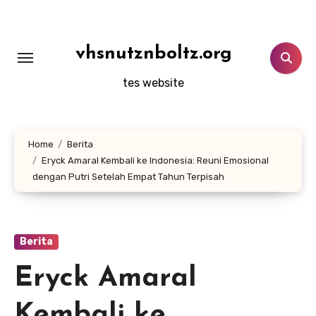
Lewati
ke
konten
vhsnutznboltz.org
tes website
Home
Berita
Eryck Amaral Kembali ke Indonesia: Reuni Emosional
dengan Putri Setelah Empat Tahun Terpisah
Berita
Eryck Amaral
Kembali ke