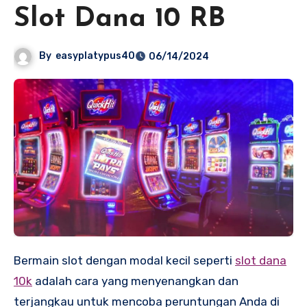
Slot Dana 10 RB
By
easyplatypus40
06/14/2024
Bermain slot dengan modal kecil seperti
slot dana
10k
adalah cara yang menyenangkan dan
terjangkau untuk mencoba peruntungan Anda di