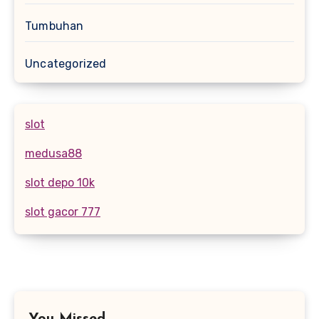
Tumbuhan
Uncategorized
slot
medusa88
slot depo 10k
slot gacor 777