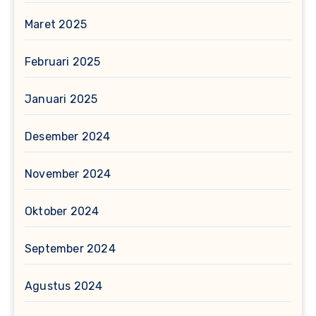
Maret 2025
Februari 2025
Januari 2025
Desember 2024
November 2024
Oktober 2024
September 2024
Agustus 2024