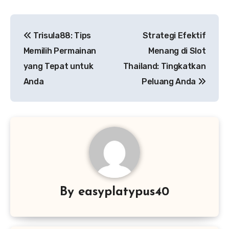
Navigasi
Trisula88: Tips
Strategi Efektif
pos
Memilih Permainan
Menang di Slot
yang Tepat untuk
Thailand: Tingkatkan
Anda
Peluang Anda
By
easyplatypus40