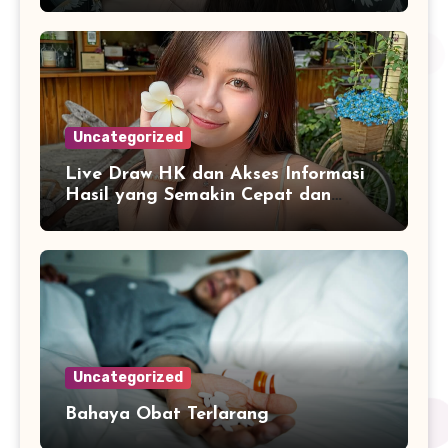
Uncategorized
Live Draw HK dan Akses Informasi
Hasil yang Semakin Cepat dan
Praktis
Uncategorized
Bahaya Obat Terlarang