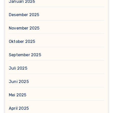
Januari 2026
Desember 2025
November 2025
Oktober 2025
September 2025
Juli 2025
Juni 2025
Mei 2025
April 2025