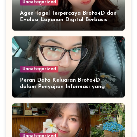
Uncategorized
Agen Togel Terpercaya Broto4D dan
Evolusi Layanan Digital Berbasis
Pengguna
Uncategorized
Peran Data Keluaran Broto4D
dalam Penyajian Informasi yang
Konsisten
Uncategorized