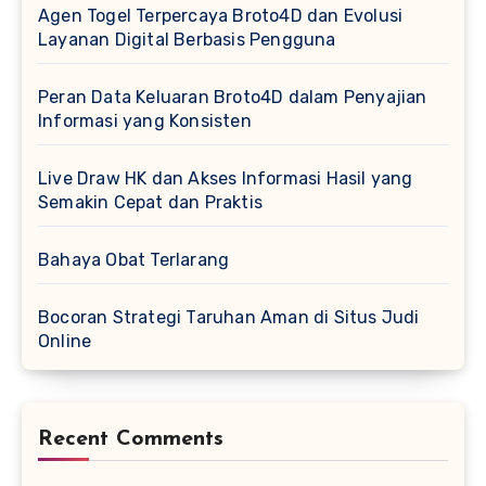
Agen Togel Terpercaya Broto4D dan Evolusi
Layanan Digital Berbasis Pengguna
Peran Data Keluaran Broto4D dalam Penyajian
Informasi yang Konsisten
Live Draw HK dan Akses Informasi Hasil yang
Semakin Cepat dan Praktis
Bahaya Obat Terlarang
Bocoran Strategi Taruhan Aman di Situs Judi
Online
Recent Comments