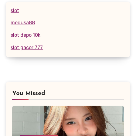
slot
medusa88
slot depo 10k
slot gacor 777
You Missed