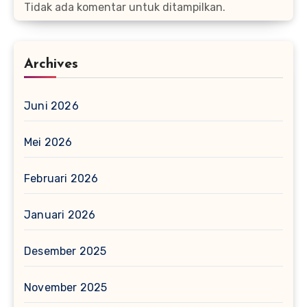
Tidak ada komentar untuk ditampilkan.
Archives
Juni 2026
Mei 2026
Februari 2026
Januari 2026
Desember 2025
November 2025