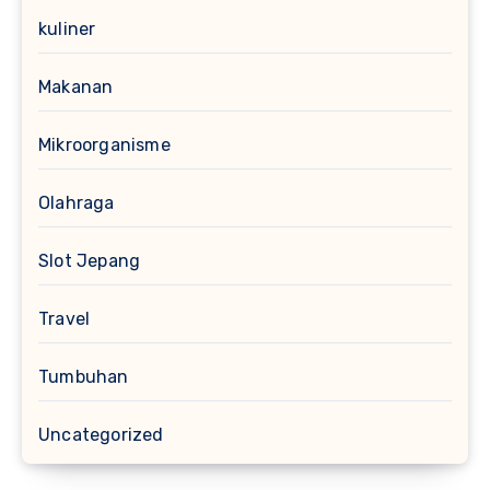
kuliner
Makanan
Mikroorganisme
Olahraga
Slot Jepang
Travel
Tumbuhan
Uncategorized