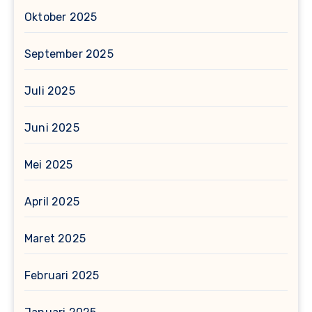
Oktober 2025
September 2025
Juli 2025
Juni 2025
Mei 2025
April 2025
Maret 2025
Februari 2025