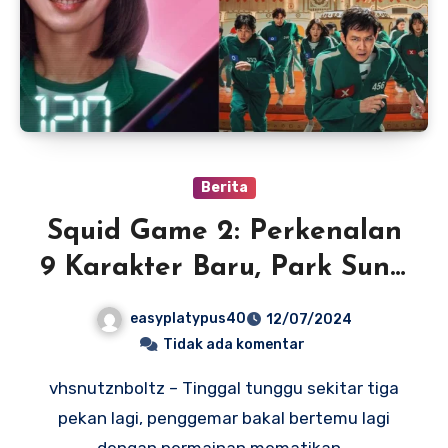
Berita
Squid Game 2: Perkenalan
9 Karakter Baru, Park Sung
Hoon Perankan
easyplatypus40
12/07/2024
Transgender, T.O.P Jadi
Tidak ada komentar
Thanos
vhsnutznboltz – Tinggal tunggu sekitar tiga
pekan lagi, penggemar bakal bertemu lagi