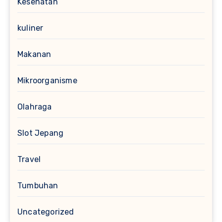
Kesehatan
kuliner
Makanan
Mikroorganisme
Olahraga
Slot Jepang
Travel
Tumbuhan
Uncategorized