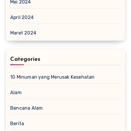
Mei 2024
April 2024
Maret 2024
Categories
10 Minuman yang Merusak Kesehatan
Alam
Bencana Alam
Berita