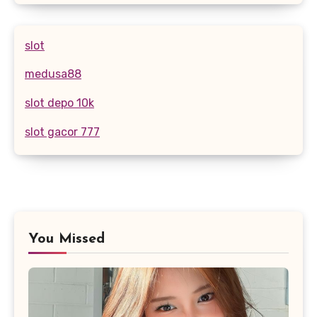
slot
medusa88
slot depo 10k
slot gacor 777
You Missed