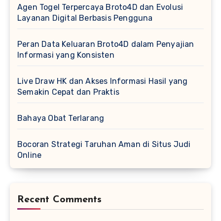
Agen Togel Terpercaya Broto4D dan Evolusi
Layanan Digital Berbasis Pengguna
Peran Data Keluaran Broto4D dalam Penyajian
Informasi yang Konsisten
Live Draw HK dan Akses Informasi Hasil yang
Semakin Cepat dan Praktis
Bahaya Obat Terlarang
Bocoran Strategi Taruhan Aman di Situs Judi
Online
Recent Comments