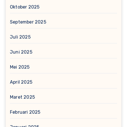
Oktober 2025
September 2025
Juli 2025
Juni 2025
Mei 2025
April 2025
Maret 2025
Februari 2025