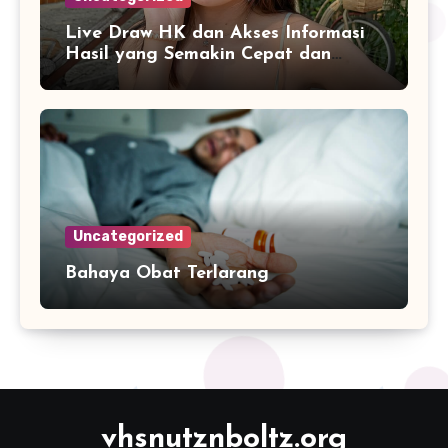
Live Draw HK dan Akses Informasi
Hasil yang Semakin Cepat dan
Praktis
Uncategorized
Bahaya Obat Terlarang
vhsnutznboltz.org