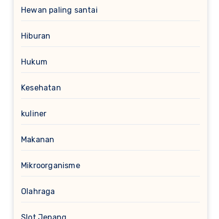
Hewan paling santai
Hiburan
Hukum
Kesehatan
kuliner
Makanan
Mikroorganisme
Olahraga
Slot Jepang