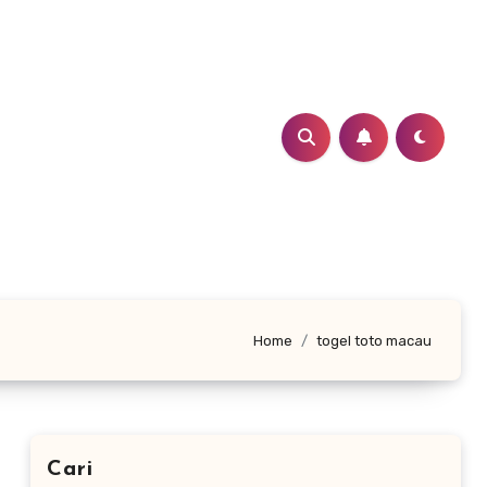
Home
togel toto macau
Cari