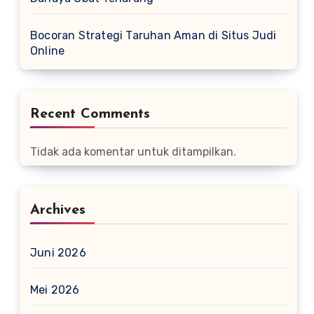
Bocoran Strategi Taruhan Aman di Situs Judi
Online
Recent Comments
Tidak ada komentar untuk ditampilkan.
Archives
Juni 2026
Mei 2026