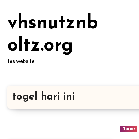
Lewati
ke
vhsnutznb
konten
oltz.org
tes website
togel hari ini
Game