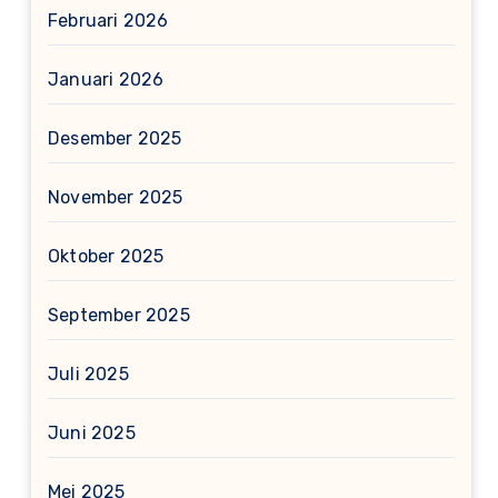
Februari 2026
Januari 2026
Desember 2025
November 2025
Oktober 2025
September 2025
Juli 2025
Juni 2025
Mei 2025