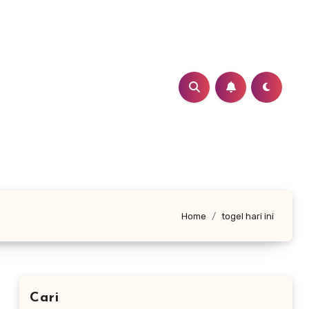
Home
togel hari ini
Cari