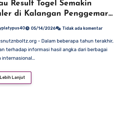
u Result Togel Semakin
ler di Kalangan Penggemar
 Macau Togel Hari Ini
yplatypus40
05/14/2026
Tidak ada komentar
an terhadap informasi hasil angka dari berbagai
 internasional…
Lebih Lanjut