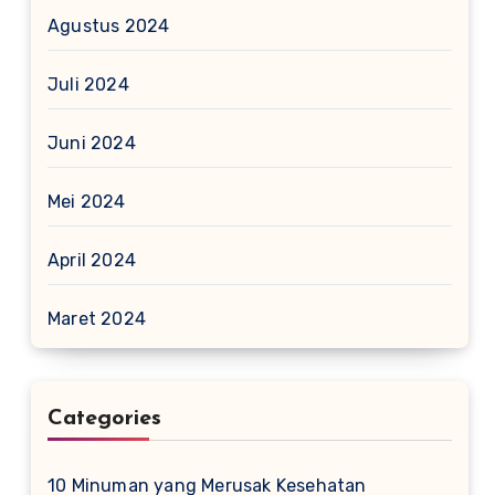
Agustus 2024
Juli 2024
Juni 2024
Mei 2024
April 2024
Maret 2024
Categories
10 Minuman yang Merusak Kesehatan