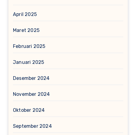
April 2025
Maret 2025
Februari 2025
Januari 2025
Desember 2024
November 2024
Oktober 2024
September 2024