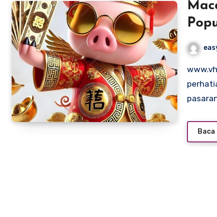
Maca
Popu
Toto
eas
www.vhsnutznboltz.org – Dalam beberapa tahun terakhir,
perhati
pasaran
Baca 