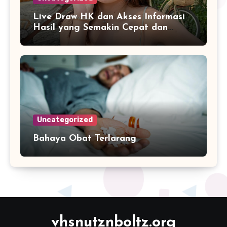
Live Draw HK dan Akses Informasi
Hasil yang Semakin Cepat dan
Praktis
Uncategorized
Bahaya Obat Terlarang
vhsnutznboltz.org