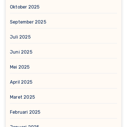
Oktober 2025
September 2025
Juli 2025
Juni 2025
Mei 2025
April 2025
Maret 2025
Februari 2025