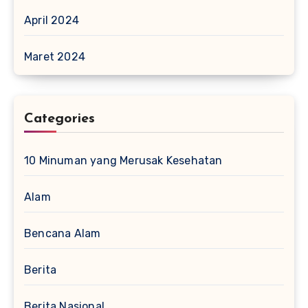
April 2024
Maret 2024
Categories
10 Minuman yang Merusak Kesehatan
Alam
Bencana Alam
Berita
Berita Nasional