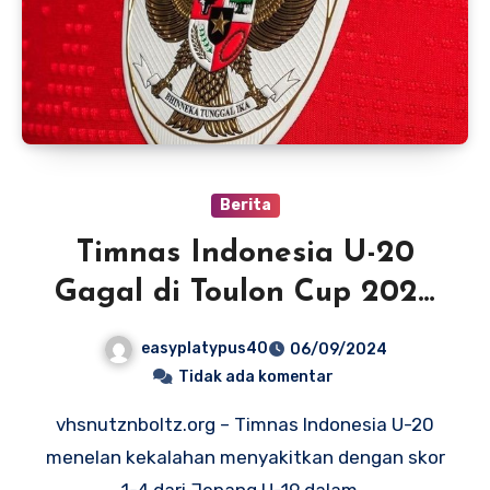
Berita
Timnas Indonesia U-20
Gagal di Toulon Cup 2024
Setelah Kalah dari Jepang
easyplatypus40
06/09/2024
U-19
Tidak ada komentar
vhsnutznboltz.org – Timnas Indonesia U-20
menelan kekalahan menyakitkan dengan skor