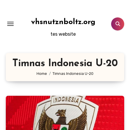
Lewati
ke
konten
vhsnutznboltz.org
tes website
Timnas Indonesia U-20
Home
Timnas Indonesia U-20