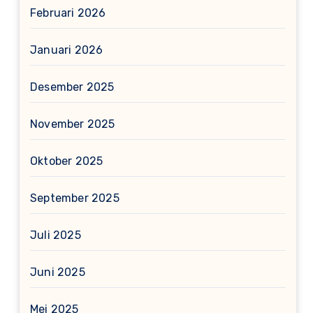
Februari 2026
Januari 2026
Desember 2025
November 2025
Oktober 2025
September 2025
Juli 2025
Juni 2025
Mei 2025