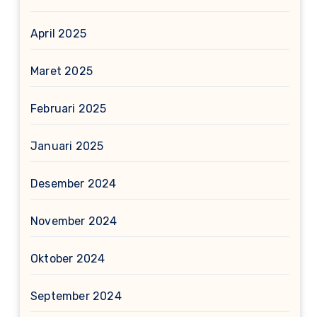
April 2025
Maret 2025
Februari 2025
Januari 2025
Desember 2024
November 2024
Oktober 2024
September 2024