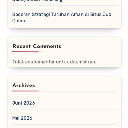
Bocoran Strategi Taruhan Aman di Situs Judi
Online
Recent Comments
Tidak ada komentar untuk ditampilkan.
Archives
Juni 2026
Mei 2026