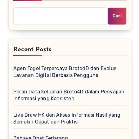
Cari
Recent Posts
Agen Togel Terpercaya Broto4D dan Evolusi
Layanan Digital Berbasis Pengguna
Peran Data Keluaran Broto4D dalam Penyajian
Informasi yang Konsisten
Live Draw HK dan Akses Informasi Hasil yang
Semakin Cepat dan Praktis
Bahaya Obat Terlarang