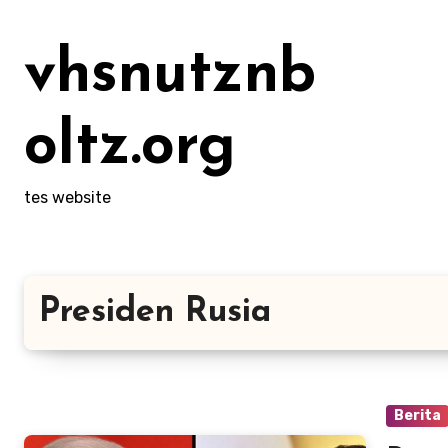
Lewati
ke
vhsnutznb
konten
oltz.org
tes website
Presiden Rusia
Berita