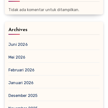
Tidak ada komentar untuk ditampilkan.
Archives
Juni 2026
Mei 2026
Februari 2026
Januari 2026
Desember 2025