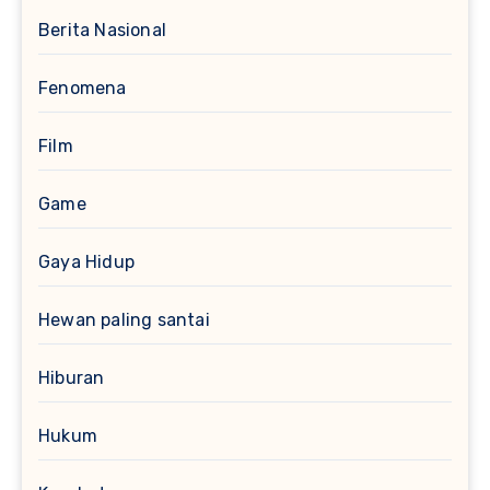
Berita Nasional
Fenomena
Film
Game
Gaya Hidup
Hewan paling santai
Hiburan
Hukum