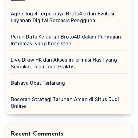
Agen Togel Terpercaya Broto4D dan Evolusi
Layanan Digital Berbasis Pengguna
Peran Data Keluaran Broto4D dalam Penyajian
Informasi yang Konsisten
Live Draw HK dan Akses Informasi Hasil yang
Semakin Cepat dan Praktis
Bahaya Obat Terlarang
Bocoran Strategi Taruhan Aman di Situs Judi
Online
Recent Comments