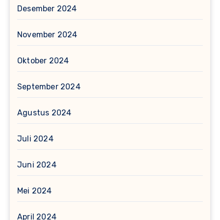
Desember 2024
November 2024
Oktober 2024
September 2024
Agustus 2024
Juli 2024
Juni 2024
Mei 2024
April 2024