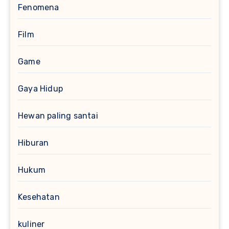
Fenomena
Film
Game
Gaya Hidup
Hewan paling santai
Hiburan
Hukum
Kesehatan
kuliner