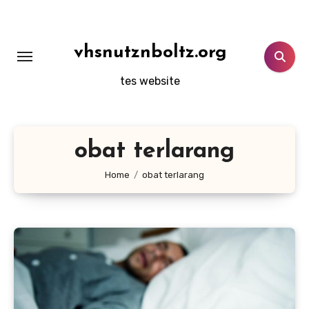
Lewati
ke
konten
vhsnutznboltz.org
tes website
obat terlarang
Home
obat terlarang