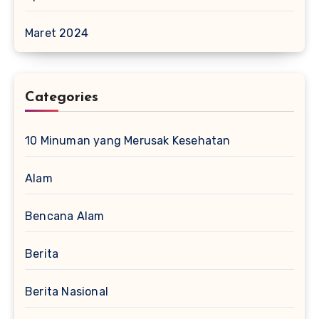
Maret 2024
Categories
10 Minuman yang Merusak Kesehatan
Alam
Bencana Alam
Berita
Berita Nasional