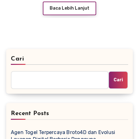
Baca Lebih Lanjut
Cari
Cari
Recent Posts
Agen Togel Terpercaya Broto4D dan Evolusi