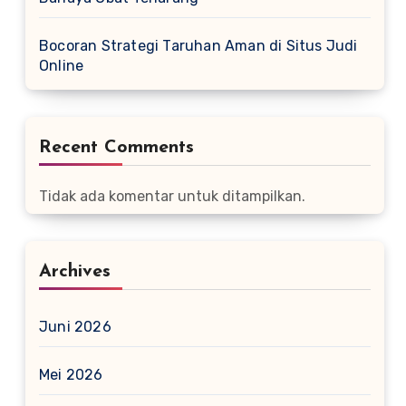
Bocoran Strategi Taruhan Aman di Situs Judi
Online
Recent Comments
Tidak ada komentar untuk ditampilkan.
Archives
Juni 2026
Mei 2026