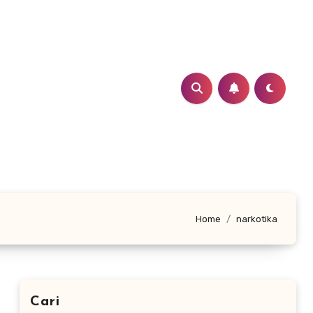
Home
narkotika
Cari