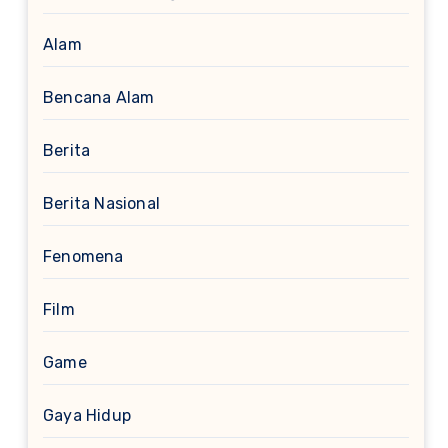
Alam
Bencana Alam
Berita
Berita Nasional
Fenomena
Film
Game
Gaya Hidup