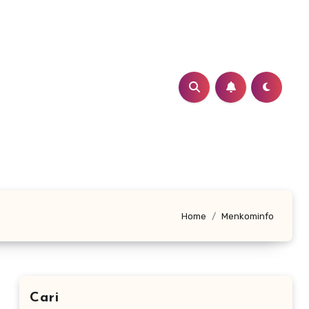
Home
Menkominfo
Cari