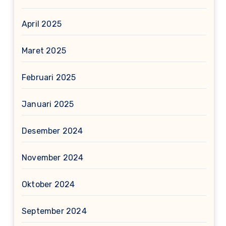
April 2025
Maret 2025
Februari 2025
Januari 2025
Desember 2024
November 2024
Oktober 2024
September 2024