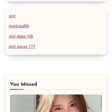
slot
medusa88
slot depo 10k
slot gacor 777
You Missed