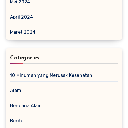
Mei 2024
April 2024
Maret 2024
Categories
10 Minuman yang Merusak Kesehatan
Alam
Bencana Alam
Berita