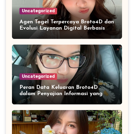
Uncategorized
Agen Togel Terpercaya Broto4D dan
Evolusi Layanan Digital Berbasis
Pengguna
Uncategorized
Peran Data Keluaran Broto4D
dalam Penyajian Informasi yang
Konsisten