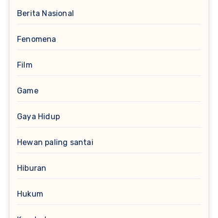
Berita Nasional
Fenomena
Film
Game
Gaya Hidup
Hewan paling santai
Hiburan
Hukum