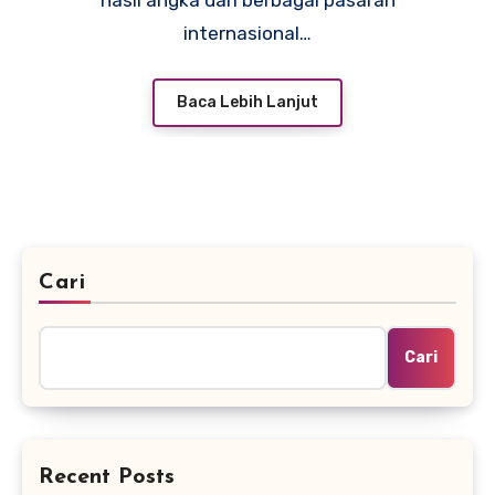
hasil angka dari berbagai pasaran
internasional…
Baca Lebih Lanjut
Cari
Cari
Recent Posts