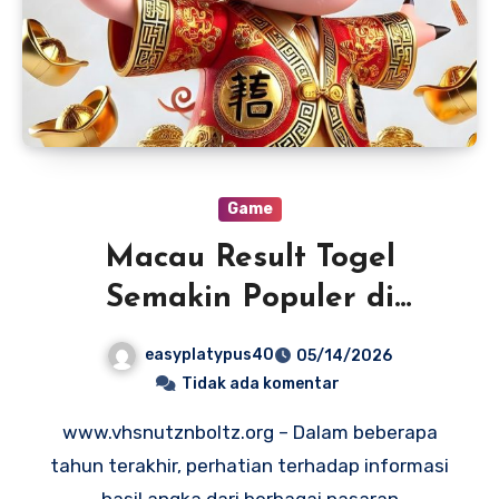
Game
Macau Result Togel
Semakin Populer di
Kalangan Penggemar Toto
easyplatypus40
05/14/2026
Macau Togel Hari Ini
Tidak ada komentar
www.vhsnutznboltz.org – Dalam beberapa
tahun terakhir, perhatian terhadap informasi