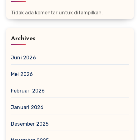
Tidak ada komentar untuk ditampilkan.
Archives
Juni 2026
Mei 2026
Februari 2026
Januari 2026
Desember 2025