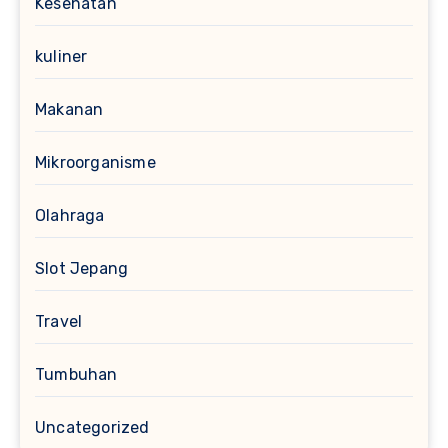
Kesehatan
kuliner
Makanan
Mikroorganisme
Olahraga
Slot Jepang
Travel
Tumbuhan
Uncategorized