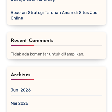
Bocoran Strategi Taruhan Aman di Situs Judi
Online
Recent Comments
Tidak ada komentar untuk ditampilkan.
Archives
Juni 2026
Mei 2026