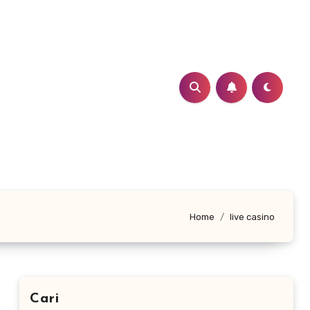
Home
live casino
Cari