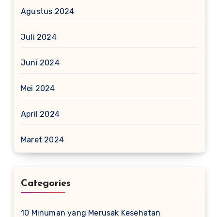
Agustus 2024
Juli 2024
Juni 2024
Mei 2024
April 2024
Maret 2024
Categories
10 Minuman yang Merusak Kesehatan