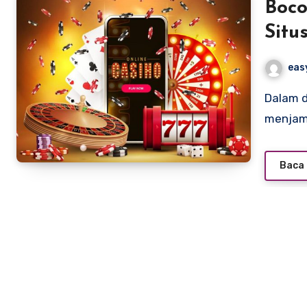
Boco
Situ
eas
Dalam dunia casino online, tidak ada strategi yang bisa
menjami
Baca 