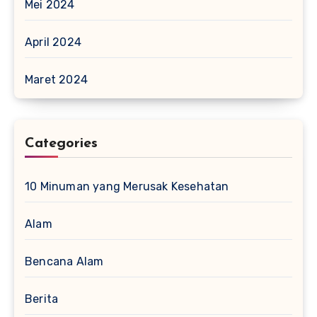
Mei 2024
April 2024
Maret 2024
Categories
10 Minuman yang Merusak Kesehatan
Alam
Bencana Alam
Berita