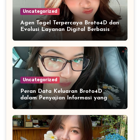
Uncategorized
Agen Togel Terpercaya Broto4D dan
Evolusi Layanan Digital Berbasis
Pengguna
Uncategorized
Peran Data Keluaran Broto4D
dalam Penyajian Informasi yang
Konsisten