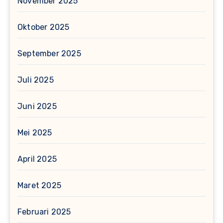
November 2025
Oktober 2025
September 2025
Juli 2025
Juni 2025
Mei 2025
April 2025
Maret 2025
Februari 2025