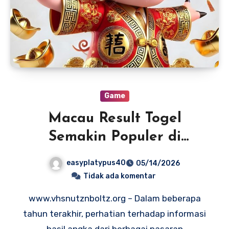
Game
Macau Result Togel
Semakin Populer di
Kalangan Penggemar Toto
easyplatypus40
05/14/2026
Macau Togel Hari Ini
Tidak ada komentar
www.vhsnutznboltz.org – Dalam beberapa
tahun terakhir, perhatian terhadap informasi