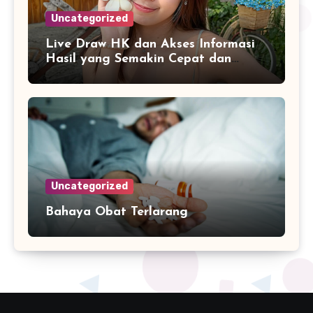
Uncategorized
Live Draw HK dan Akses Informasi
Hasil yang Semakin Cepat dan
Praktis
Uncategorized
Bahaya Obat Terlarang