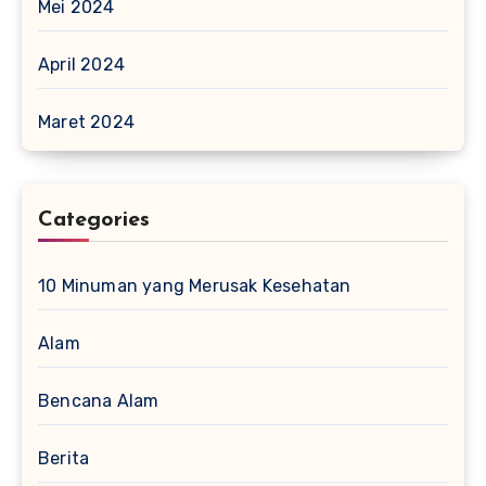
Mei 2024
April 2024
Maret 2024
Categories
10 Minuman yang Merusak Kesehatan
Alam
Bencana Alam
Berita