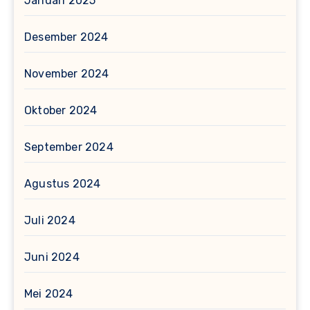
Januari 2025
Desember 2024
November 2024
Oktober 2024
September 2024
Agustus 2024
Juli 2024
Juni 2024
Mei 2024