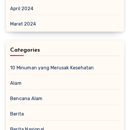
April 2024
Maret 2024
Categories
10 Minuman yang Merusak Kesehatan
Alam
Bencana Alam
Berita
Berita Nasional