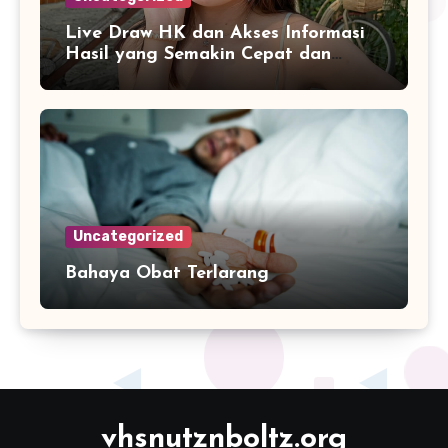
Live Draw HK dan Akses Informasi
Hasil yang Semakin Cepat dan
Praktis
Uncategorized
Bahaya Obat Terlarang
vhsnutznboltz.org