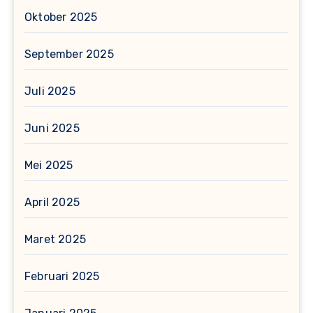
Oktober 2025
September 2025
Juli 2025
Juni 2025
Mei 2025
April 2025
Maret 2025
Februari 2025