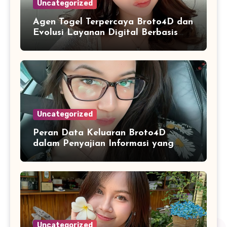
Uncategorized
Agen Togel Terpercaya Broto4D dan
Evolusi Layanan Digital Berbasis
Pengguna
Uncategorized
Peran Data Keluaran Broto4D
dalam Penyajian Informasi yang
Konsisten
Uncategorized