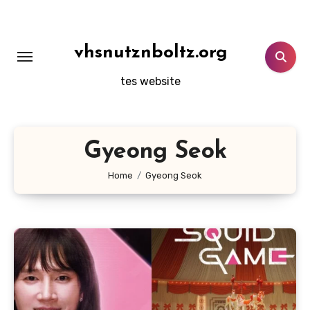
Lewati
ke
konten
vhsnutznboltz.org
tes website
Gyeong Seok
Home
Gyeong Seok