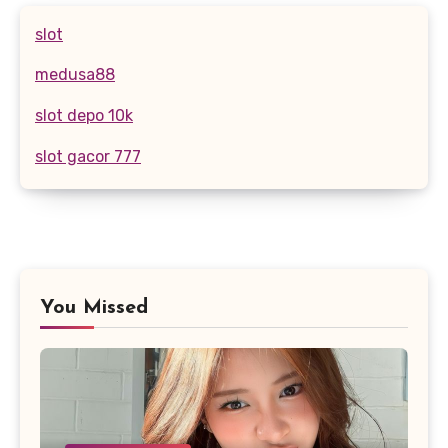
slot
medusa88
slot depo 10k
slot gacor 777
You Missed