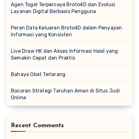
Agen Togel Terpercaya Broto4D dan Evolusi
Layanan Digital Berbasis Pengguna
Peran Data Keluaran Broto4D dalam Penyajian
Informasi yang Konsisten
Live Draw HK dan Akses Informasi Hasil yang
Semakin Cepat dan Praktis
Bahaya Obat Terlarang
Bocoran Strategi Taruhan Aman di Situs Judi
Online
Recent Comments