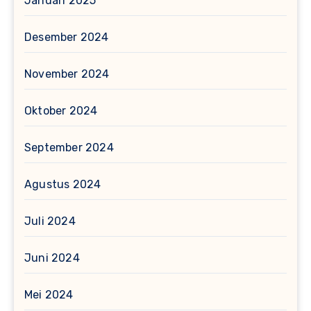
Januari 2025
Desember 2024
November 2024
Oktober 2024
September 2024
Agustus 2024
Juli 2024
Juni 2024
Mei 2024