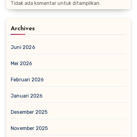
Tidak ada komentar untuk ditampilkan.
Archives
Juni 2026
Mei 2026
Februari 2026
Januari 2026
Desember 2025
November 2025