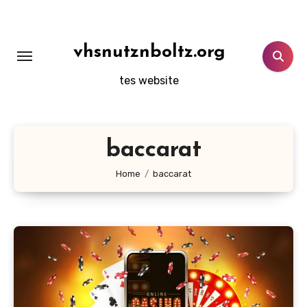
Lewati
ke
konten
vhsnutznboltz.org
tes website
baccarat
Home
baccarat