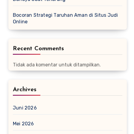
Bocoran Strategi Taruhan Aman di Situs Judi
Online
Recent Comments
Tidak ada komentar untuk ditampilkan.
Archives
Juni 2026
Mei 2026