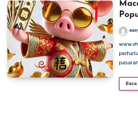
Maca
Popu
Toto
eas
www.vhsnutznboltz.org – Dalam beberapa tahun terakhir,
perhati
pasaran
Baca 